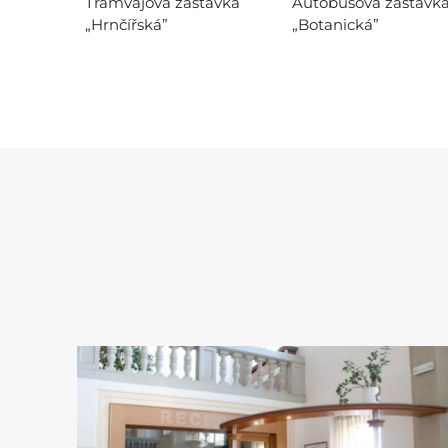
Tramvajová zastávka
Autobusová zastávk
„Hrnčířská”
„Botanická”