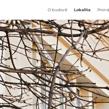
O budově
Lokalita
Pron