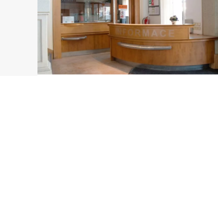
Přístup do budovy 24 hodin denně, 7
dní v týdnu