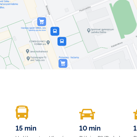
15 min
10 min
1