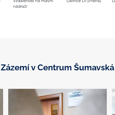
a
Vzdálenost na Hlavní
Dálnice D1 (Praha)
D
nádraží
Zázemí v Centrum Šumavská