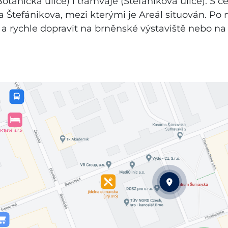
otanická ulice) i tramvaje (Štefánikova ulice). S c
ří a Štefánikova, mezi kterými je Areál situován. P
 rychle dopravit na brněnské výstaviště nebo na d