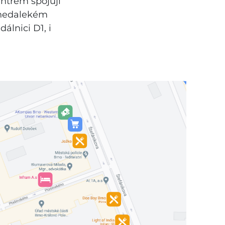
entrem spojují
o nedalekém
álnici D1, i