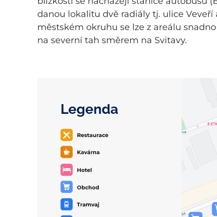
blízkosti se nacházejí stanice autobusu (B
danou lokalitu dvě radiály tj. ulice Veve
městském okruhu se lze z areálu snadno a
na severní tah směrem na Svitavy.
Legenda