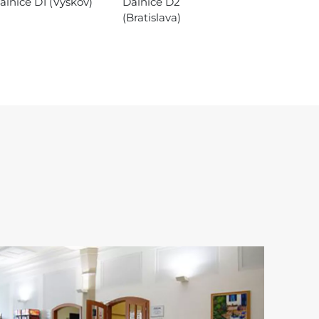
álnice D1 (Vyškov)
Dálnice D2
(Bratislava)